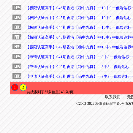
【极限认证高手】046期香港【稳中九肖】==10中9==低端达标
【极限认证高手】045期香港【稳中九肖】==10中9==低端达标
【极限认证高手】044期香港【稳中九肖】==10中9==低端达标
【极限认证高手】043期香港【稳中九肖】==10中9==低端达标
【极限认证高手】042期香港【稳中九肖】==10中9==低端达标
【申请认证高手】041期香港【稳中九肖】==8中8==低端达标=
【申请认证高手】040期香港【稳中九肖】==8中8==低端达标=
【申请认证高手】039期香港【稳中九肖】==8中8==低端达标=
1
2
共搜索到了55条信息[ 48 条/页]
联系我们
无
|
©2003-2022
极限新码皇主论坛
版权所有