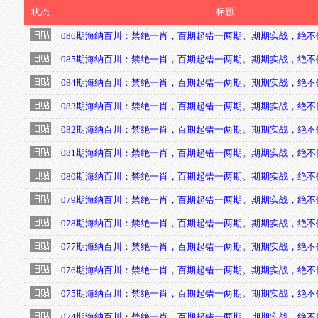
状态
标题
086期海纳百川：禁绝一肖，百期起错一两期。期期实战，绝
085期海纳百川：禁绝一肖，百期起错一两期。期期实战，绝
084期海纳百川：禁绝一肖，百期起错一两期。期期实战，绝
083期海纳百川：禁绝一肖，百期起错一两期。期期实战，绝
082期海纳百川：禁绝一肖，百期起错一两期。期期实战，绝
081期海纳百川：禁绝一肖，百期起错一两期。期期实战，绝
080期海纳百川：禁绝一肖，百期起错一两期。期期实战，绝
079期海纳百川：禁绝一肖，百期起错一两期。期期实战，绝
078期海纳百川：禁绝一肖，百期起错一两期。期期实战，绝
077期海纳百川：禁绝一肖，百期起错一两期。期期实战，绝
076期海纳百川：禁绝一肖，百期起错一两期。期期实战，绝
075期海纳百川：禁绝一肖，百期起错一两期。期期实战，绝
074期海纳百川：禁绝一肖，百期起错一两期。期期实战，绝