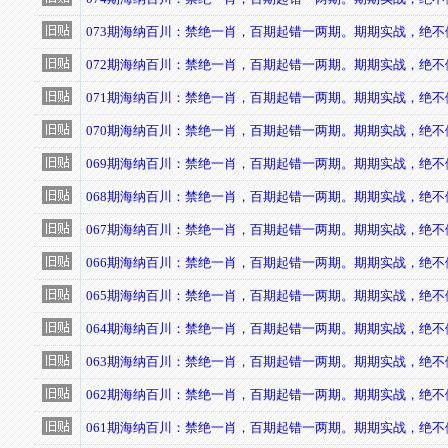
073期海纳百川：禁绝一肖，百期起错一两期。期期实战，绝
072期海纳百川：禁绝一肖，百期起错一两期。期期实战，绝
071期海纳百川：禁绝一肖，百期起错一两期。期期实战，绝
070期海纳百川：禁绝一肖，百期起错一两期。期期实战，绝
069期海纳百川：禁绝一肖，百期起错一两期。期期实战，绝
068期海纳百川：禁绝一肖，百期起错一两期。期期实战，绝
067期海纳百川：禁绝一肖，百期起错一两期。期期实战，绝
066期海纳百川：禁绝一肖，百期起错一两期。期期实战，绝
065期海纳百川：禁绝一肖，百期起错一两期。期期实战，绝
064期海纳百川：禁绝一肖，百期起错一两期。期期实战，绝
063期海纳百川：禁绝一肖，百期起错一两期。期期实战，绝
062期海纳百川：禁绝一肖，百期起错一两期。期期实战，绝
061期海纳百川：禁绝一肖，百期起错一两期。期期实战，绝