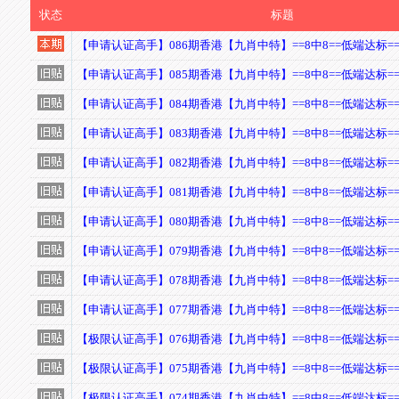
状态
标题
【申请认证高手】086期香港【九肖中特】==8中8==低端达标
【申请认证高手】085期香港【九肖中特】==8中8==低端达标
【申请认证高手】084期香港【九肖中特】==8中8==低端达标
【申请认证高手】083期香港【九肖中特】==8中8==低端达标
【申请认证高手】082期香港【九肖中特】==8中8==低端达标
【申请认证高手】081期香港【九肖中特】==8中8==低端达标
【申请认证高手】080期香港【九肖中特】==8中8==低端达标
【申请认证高手】079期香港【九肖中特】==8中8==低端达标
【申请认证高手】078期香港【九肖中特】==8中8==低端达标
【申请认证高手】077期香港【九肖中特】==8中8==低端达标
【极限认证高手】076期香港【九肖中特】==8中8==低端达标
【极限认证高手】075期香港【九肖中特】==8中8==低端达标
【极限认证高手】074期香港【九肖中特】==8中8==低端达标