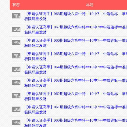
状态
标题
【申请认证高手】068期超级六肖中特==10中7==中端达标==
极限码皇发财
【申请认证高手】067期超级六肖中特==10中7==中端达标==
极限码皇发财
【申请认证高手】066期超级六肖中特==10中7==中端达标==
极限码皇发财
【申请认证高手】065期超级六肖中特==10中7==中端达标==
极限码皇发财
【申请认证高手】064期超级六肖中特==10中7==中端达标==
极限码皇发财
【申请认证高手】063期超级六肖中特==10中7==中端达标==
极限码皇发财
【申请认证高手】062期超级六肖中特==10中7==中端达标==
极限码皇发财
【申请认证高手】061期超级六肖中特==10中7==中端达标==
极限码皇发财
【申请认证高手】060期超级六肖中特==10中7==中端达标==
极限码皇发财