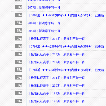
207期：新澳彩平特一肖
【080期】★★≮25码中特≯★★(内附★杀5码★） 已更新
206期：新澳彩平特一肖
205期：新澳彩平特一肖
【极限认证高手】204期：新澳彩平特一肖
【079期】★★≮25码中特≯★★(内附★杀5码★） 已更新
【极限认证高手】203期：新澳彩平特一肖
【极限认证高手】202期：新澳彩平特一肖
【078期】★★≮25码中特≯★★(内附★杀5码★） 已更新
【极限认证高手】201期：新澳彩平特一肖
【极限认证高手】200期：新澳彩平特一肖
【极限认证高手】199期：新澳彩平特一肖
【极限认证高手】198期：新澳彩平特一肖