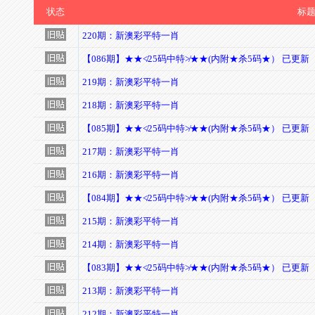
状态
标
220期：新澳彩平特一肖
【086期】★★≮25码中特≯★★(内附★杀5码★） 已更新
219期：新澳彩平特一肖
218期：新澳彩平特一肖
【085期】★★≮25码中特≯★★(内附★杀5码★） 已更新
217期：新澳彩平特一肖
216期：新澳彩平特一肖
【084期】★★≮25码中特≯★★(内附★杀5码★） 已更新
215期：新澳彩平特一肖
214期：新澳彩平特一肖
【083期】★★≮25码中特≯★★(内附★杀5码★） 已更新
213期：新澳彩平特一肖
212期：新澳彩平特一肖