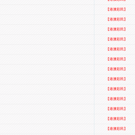
【港澳彩民】
【港澳彩民】
【港澳彩民】
【港澳彩民】
【港澳彩民】
【港澳彩民】
【港澳彩民】
【港澳彩民】
【港澳彩民】
【港澳彩民】
【港澳彩民】
【港澳彩民】
【港澳彩民】