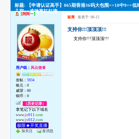
标题: 【申请认证高手】065期香港36码大包围==10中9==
几期==准确率杠杠滴
【
阿阿一
】
板凳
发表于: 06-15
支持你!!!顶顶顶!!!
支持你!!!顶顶顶!!!
用户组：
风云使者
发帖：
5934
银元：0
威望：60
铜币：0
（历史记录）
拿笔记下以下域名
www.
jx
011
.com
www.
jx
012
.com
极限★开奖直播
加关注
发消息