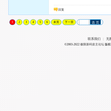
回复
1
2
3
4
5
6
末页
下一页
选 页
联系我们
无
|
©2003-2022
极限新码皇主论坛
版权所有