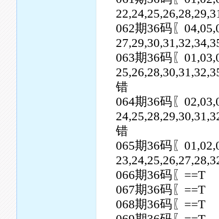
22,24,25,26,28,29,3
062期36码〖04,05,07,0
27,29,30,31,32,34,3
063期36码〖01,03,05,0
25,26,28,30,31,32,3
错
064期36码〖02,03,04,0
24,25,28,29,30,31,3
错
065期36码〖01,02,03,0
23,24,25,26,27,28,3
066期36码〖==T
067期36码〖==T
068期36码〖==T
069期36码〖==T