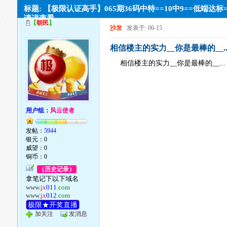
标题: 【极限认证高手】065期36码中特==10中9==低端达
请进查看。
【
朝民
】
沙发
发表于: 06-15
相信楼主的实力__你是最棒的__..
相信楼主的实力__你是最棒的__...
用户组：
风云使者
发帖：
5944
银元：0
威望：0
铜币：0
（历史记录）
拿笔记下以下域名
www.
jx
011
.com
www.
jx
012
.com
极限★开奖直播
加关注
发消息