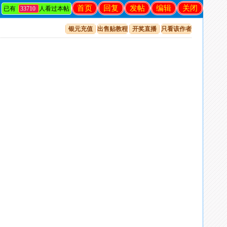
首页
回复
发帖
编辑
关闭
已有
33710
人看过本帖
银元充值
出售贴教程
开奖直播
只看该作者