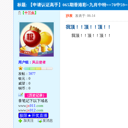
标题: 【申请认证高手】065期香港彩=九肖中特==70中59
【
十三幺
】
沙发
发表于: 06-14
我顶！！顶！！顶！！
我顶！！顶！！顶！！
用户组：
风云使者
发帖：
5977
银元：0
威望：0
铜币：0
（历史记录）
拿笔记下以下域名
www.
jx
011
.com
www.
jx
012
.com
极限★开奖直播
加关注
发消息